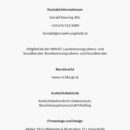
Kontaktinformationen
Gerald Deuring, BSc
+43 676 514 3489
kontakt@ernaehrungsheld.at
Mitglied bei der WKNÖ, Landesinnung Lebens- und
Sozialberater, Bundesinnung Lebens- und Sozialberater
Berufsrecht
www.ris.bka.gv.at
Aufsichtsbehörde
Aufsichtsbehörde für Datenschutz,
Bezirkshauptmannschaft Mödling
Firmenlogo und Design
Atelier 59 Grafikdesign & Illustration, D.I. Sonja Polly