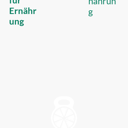
für
nährun
Ernähr
g
ung