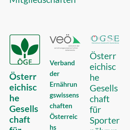
Österr
Verband
eichisc
der
Österr
he
Ernährun
eichisc
Gesells
gswissens
he
chaft
chaften
Gesells
für
Österreic
chaft
Sporter
hs